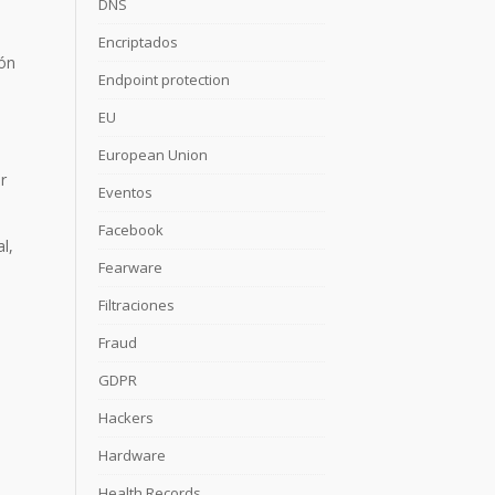
DNS
Encriptados
ión
Endpoint protection
EU
European Union
r
Eventos
Facebook
l,
Fearware
Filtraciones
Fraud
GDPR
Hackers
Hardware
Health Records