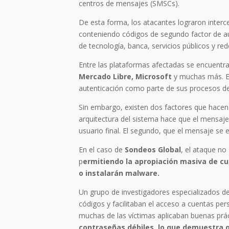
centros de mensajes (SMSCs).
De esta forma, los atacantes lograron inter
conteniendo códigos de segundo factor de a
de tecnología, banca, servicios públicos y red
Entre las plataformas afectadas se encuentr
Mercado Libre, Microsoft
y muchas más. E
autenticación como parte de sus procesos de
Sin embargo, existen dos factores que hacen
arquitectura del sistema hace que el mensaje 
usuario final. El segundo, que el mensaje se en
En el caso de
Sondeos Global
, el ataque no
p
ermitiendo la apropiación masiva de cue
o instalarán malware.
Un grupo de investigadores especializados d
códigos y facilitaban el acceso a cuentas p
muchas de las víctimas aplicaban buenas prá
contraseñas débiles, lo que demuestra q