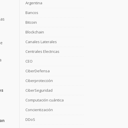
Argentina
Bancos
sas
Bitcoin
Blockchain
Canales Laterales
de
Centrales Electricas
a
CEO
CiberDefensa
Ciberprotección
es
CiberSeguridad
Computación cuántica
Concientización
DDoS
ban