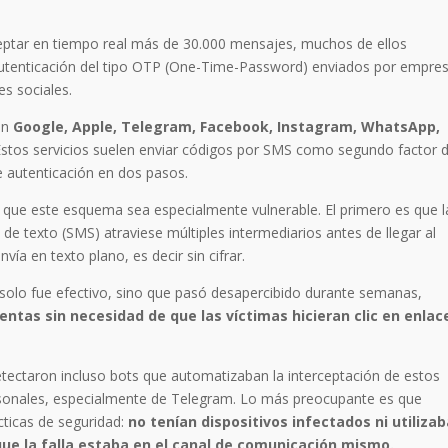
ceptar en tiempo real más de 30.000 mensajes, muchos de ellos
utenticación del tipo OTP (One-Time-Password) enviados por empre
es sociales.
an
Google, Apple, Telegram, Facebook, Instagram, WhatsApp,
stos servicios suelen enviar códigos por SMS como segundo factor 
 autenticación en dos pasos.
 que este esquema sea especialmente vulnerable. El primero es que l
de texto (SMS) atraviese múltiples intermediarios antes de llegar al
vía en texto plano, es decir sin cifrar.
 solo fue efectivo, sino que pasó desapercibido durante semanas,
ntas sin necesidad de que las víctimas hicieran clic en enlac
etectaron incluso bots que automatizaban la interceptación de estos
ersonales, especialmente de Telegram. Lo más preocupante es que
cticas de seguridad:
no tenían dispositivos infectados ni utiliza
ue la falla estaba en el canal de comunicación mismo.