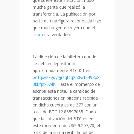
que suene esta invitación, hubo
mucha gente que realizó la
transferencia. La publicación por
parte de una figura reconocida hizo
que mucha gente creyera que el
scam
era verdadero.
La dirección de la billetera donde
se debían depositar los
aproximadamente BTC 0.1 es:
bc1qxy2kgdygjrsqtzq2n0yrf2493p8
3kkfjhx0wlh
. Hasta el momento de
escribir esta nota, la cantidad de
transacciones en bitcoins recibida
en dicha cuenta es de 377 con un
total de BTC 12.86597065. Dado
que la cotización del BTC es en
este momento de U$S 9.207,70, el
total de la suma recibida fue de