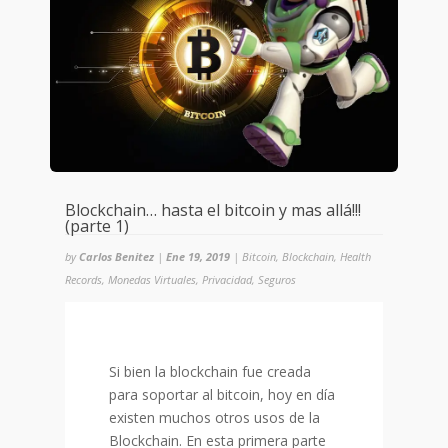
Blockchain… hasta el bitcoin y mas allá!!!
(parte 1)
by
Carlos Benitez
|
Ene 19, 2019
|
Bitcoin
,
Blockchain
,
Health
Records
,
Monedas Virtuales
,
Privacidad
,
Seguros
Si bien la blockchain fue creada
para soportar al bitcoin, hoy en día
existen muchos otros usos de la
Blockchain. En esta primera parte