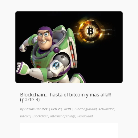
Blockchain… hasta el bitcoin y mas allá!!!
(parte 3)
by
Carlos Benitez
|
Feb 23, 2019
|
CiberSeguridad
,
Actualidad
,
Bitcoin
,
Blockchain
,
Internet of things
,
Privacidad