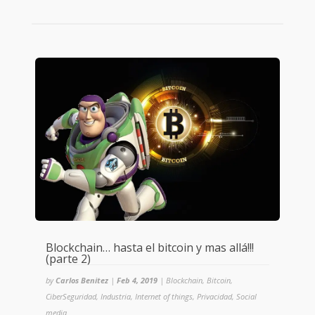
Blockchain… hasta el bitcoin y mas allá!!!
(parte 2)
by
Carlos Benitez
|
Feb 4, 2019
|
Blockchain
,
Bitcoin
,
CiberSeguridad
,
Industria
,
Internet of things
,
Privacidad
,
Social
media