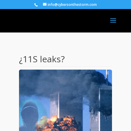
info@cybersonthestorm.com
¿11S leaks?