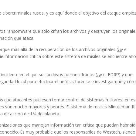
cibercriminales rusos, y es aquí donde el objetivo del ataque empie
ros ransomware que sólo cifran los archivos y destruyen los originale
ormación que ataca.
que más allá de la recuperación de los archivos originales (¿¡y el
ue información crítica sobre este sistema de misiles se encuentre ah
cidente en el que sus archivos fueron cifrados (¿¡y el EDR!?) y que
uridad local para efectuar el análisis forense e investigar qué y có
os que atacantes pudiesen tomar control de sistemas militares, en es
dades son mucho mayores y peores. El sistema de misiles Minuteman III
a de acción de 1/4 del planeta.
anizaciones que manejan información tan crítica que puedan habr si
onocido. Es muy probable que los responsables de Westech, siendo