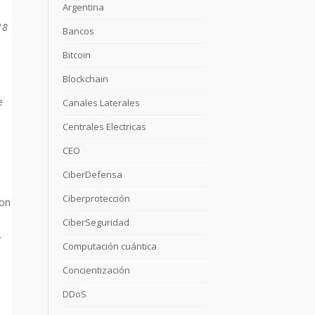
Argentina
18
Bancos
Bitcoin
Blockchain
e
Canales Laterales
Centrales Electricas
CEO
CiberDefensa
Ciberprotección
ron
CiberSeguridad
…
Computación cuántica
Concientización
DDoS