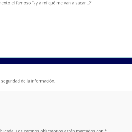
mento el famoso “¿y a mí qué me van a sacar…?”
seguridad de la información.
blicada.
Los campos obligatorios están marcados con
*