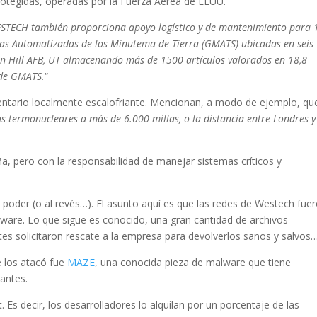
rotegidas, operadas por la Fuerza Aérea de EEUU.
STECH también proporciona apoyo logístico y de mantenimiento para 
bas Automatizadas de los Minutema de Tierra (GMATS) ubicadas en seis
n Hill AFB, UT almacenando más de 1500 artículos valorados en 18,8
 de GMATS.
“
tario localmente escalofriante. Mencionan, a modo de ejemplo, qu
as termonucleares a más de 6.000 millas, o la distancia entre Londres y
, pero con la responsabilidad de manejar sistemas críticos y
poder (o al revés…). El asunto aquí es que las redes de Westech fue
mware. Lo que sigue es conocido, una gran cantidad de archivos
ntes solicitaron rescate a la empresa para devolverlos sanos y salvos
 los atacó fue
MAZE
, una conocida pieza de malware que tiene
pantes.
Es decir, los desarrolladores lo alquilan por un porcentaje de las