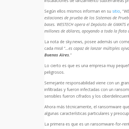
instalaciones de lanzamiento subterráneas p
Según ellos mismos informan en su
sitio
, “
WE
estaciones de prueba de los Sistemas de Prue
bases. WESTECH opera el Depósito de GMATS e
millones de dólares, apoyando a toda la flota
La nota de sky.news, posee además un comen
cada misil “
…es capaz de lanzar múltiples ojiv
Buenos Aires
.
“
Lo cierto es que es una empresa muy pequeña
peligrosos.
Semejante responsabilidad viene con un gran 
infiltradas y fueron infectadas con un ranso
sensibles fueron cifrados y los ciberdelincue
Ahora más técnicamente, el ransomware que
algunas características particulares y preocu
La primera es que es un ransomware-for-rent. 