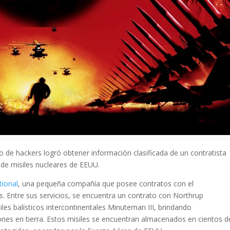
o de hackers logró obtener información clasificada de un contratista
a de misiles nucleares de EEUU.
tional
, una pequeña compañía que posee contratos con el
 Entre sus servicios, se encuentra un contrato con Northrup
es balísticos intercontinentales Minuteman III, brindando
nes en tierra. Estos misiles se encuentran almacenados en cientos d