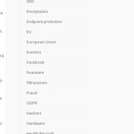
DNS
Encriptados
za
Endpoint protection
s,
EU
European Union
Eventos
ora
Facebook
Fearware
mo
Filtraciones
Fraud
e
GDPR
Hackers
do
Hardware
Health Records