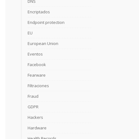
DNS
Encriptados
Endpoint protection
EU
European Union
Eventos
Facebook
Fearware
Filtraciones
Fraud
GDPR
Hackers
Hardware
Health Records