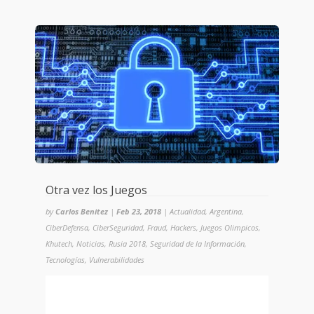
Otra vez los Juegos
by
Carlos Benitez
|
Feb 23, 2018
|
Actualidad
,
Argentina
,
CiberDefensa
,
CiberSeguridad
,
Fraud
,
Hackers
,
Juegos Olimpicos
,
Khutech
,
Noticias
,
Rusia 2018
,
Seguridad de la Información
,
Tecnologías
,
Vulnerabilidades