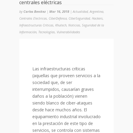
centrales eléctricas
by
Carlos Benitez
|
Mar 16, 2018
|
Actualidad
,
Argentina
,
Centrales Electricas
,
CiberDefensa
,
CiberSeguridad
,
Hackers
,
Infraestructuras Criticas
,
Khutech
,
Noticias
,
Seguridad de la
Información
,
Tecnologías
,
Vulnerabilidades
Las infraestructuras críticas
(aquellas que proveen servicios a la
sociedad que, de ser
interrumpidos, causarían graves
daños a la población) vienen
siendo blanco de ciber-ataques
desde hace muchos años. El
equipamiento industrial involucrado
en la prestación de este tipo de
servicios, se controla con sistemas