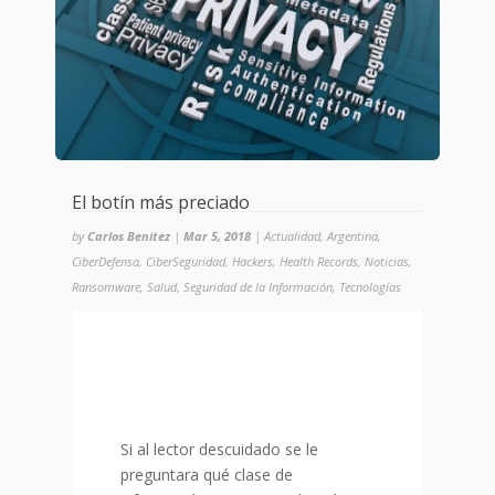
El botín más preciado
by
Carlos Benitez
|
Mar 5, 2018
|
Actualidad
,
Argentina
,
CiberDefensa
,
CiberSeguridad
,
Hackers
,
Health Records
,
Noticias
,
Ransomware
,
Salud
,
Seguridad de la Información
,
Tecnologías
Si al lector descuidado se le
preguntara qué clase de